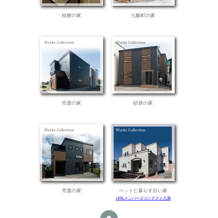
桔梗の家
七飯町の家
市渡の家
砂原の家
市渡の家
ペットと暮らす白い家
LIXILメンバーズコンテスト入賞